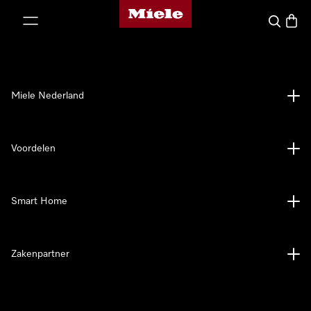
Homepage van Miele
ct naar inhoud
Wat zoek 
Winke
Miele Nederland
Voordelen
Smart Home
Zakenpartner