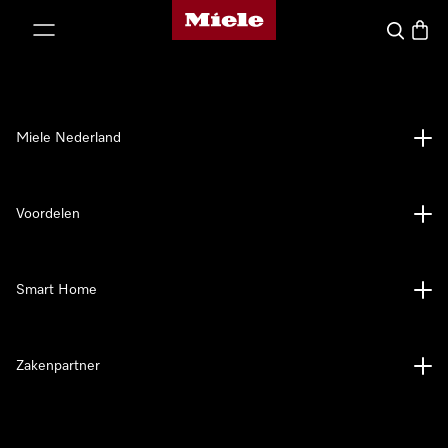
Homepage van Miele
ct naar inhoud
Wat zoek 
Winke
Miele Nederland
Voordelen
Smart Home
Zakenpartner