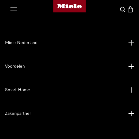
Homepage van Miele
ct naar inhoud
Wat zoek 
Winke
Miele Nederland
Voordelen
Smart Home
Zakenpartner