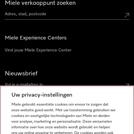
Miele verkooppunt zoeken
Miele Experience Centers
Vind jouw Miele Experience Center
Nieuwsbrief
Uw privacy-instellingen
Miele gebruikt essentiële cookies om ervoor te zorgen dat
onze website goed werkt. Met uw toestemming gebruiken we
cookies en soortgelijke technologieën van Miele en derden
voor analyse, marketing en personalisatie. Deze verzamelen
Miele op Instagram
Miele op Facebook
Miele op Youtube
informatie over hoe onze website wordt gebruikt en helpen
ons uw online ervaring te verbeteren. De cookies worden ook