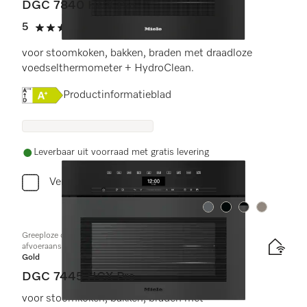
DGC 7840 HCX Pro
5
(3 beoordelingen)
5 sterren op 5
voor stoomkoken, bakken, braden met draadloze
voedselthermometer + HydroClean.
Online Label Flag, Energielabel
Productinformatieblad
Leverbaar uit voorraad met gratis levering
Vergelijken
Kleur:
Kleur:
Kleur:
Kleur:
Greeploze compacte combi-stoomoven met toe- en
afvoeraansluiting voor water
Gold
DGC 7445 HCX Pro
voor stoomkoken, bakken, braden met