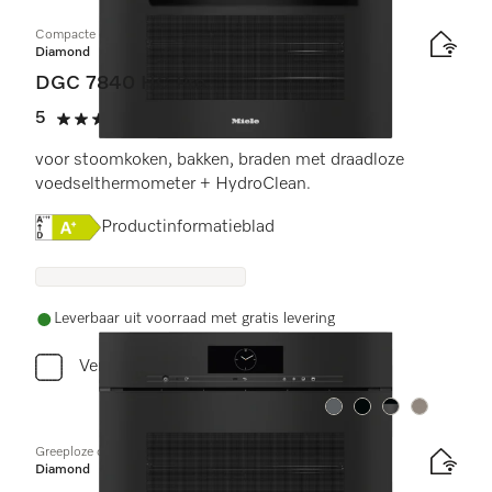
Compacte combi-stoomoven
Diamond
DGC 7840 HC Pro
5
(1 beoordeling)
5 sterren op 5
voor stoomkoken, bakken, braden met draadloze
voedselthermometer + HydroClean.
Online Label Flag, Energielabel
Productinformatieblad
Leverbaar uit voorraad met gratis levering
Vergelijken
Kleur:
Kleur:
Kleur:
Kleur:
Greeploze compacte combi-stoomoven
Diamond