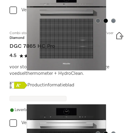
Vergelijken
Kleur:
Kleur:
Kleur:
Combi-stoomoven met aansluiting voor vers water en waterafvoer
Diamond
DGC 7865 HC Pro
4.5
(4 beoordelingen)
4.5 sterren op 5
voor stoomkoken, bakken, braden met draadloze
voedselthermometer + HydroClean.
Online Label Flag, Energielabel
Productinformatieblad
Leverbaar uit voorraad met gratis levering
Vergelijken