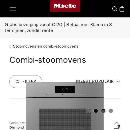
Homepage van Miele
ct naar inhoud
Wat zoek 
Winke
Gratis bezorging vanaf € 20 | Betaal met Klarna in 3
termijnen, zonder rente
Stoomovens en combi-stoomovens
Combi-stoomovens
FILTER
MEEST POPULAIR
77
Producten
Kleur:
Kleur:
Kleur:
Kleur:
Greeploze combi-stoomoven
Diamond