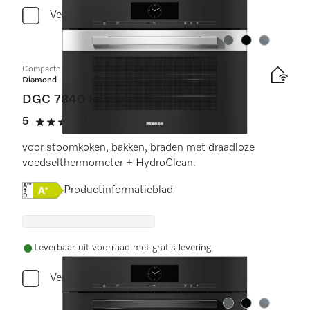
Vergelijken
Kleur:
Kleur:
Kleur:
Compacte combi-stoomoven
Diamond
DGC 7840 HC Pro
5
(1 beoordeling)
5 sterren op 5
voor stoomkoken, bakken, braden met draadloze
voedselthermometer + HydroClean.
Online Label Flag, Energielabel
Productinformatieblad
Leverbaar uit voorraad met gratis levering
Vergelijken
Kleur:
Kleur:
Kleur: