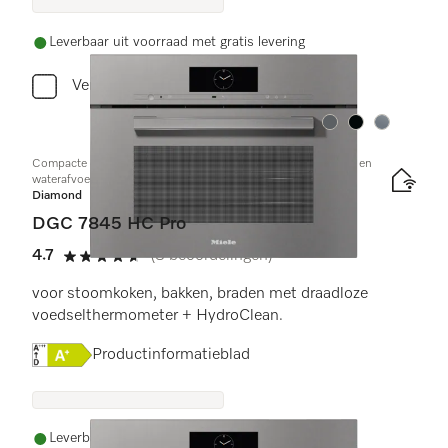
Leverbaar uit voorraad met gratis levering
Vergelijken
Kleur:
Kleur:
Kleur:
Compacte combi-stoomoven met aansluiting voor vers water en
waterafvoer
Diamond
DGC 7845 HC Pro
4.7
(3 beoordelingen)
4.7 sterren op 5
voor stoomkoken, bakken, braden met draadloze
voedselthermometer + HydroClean.
Online Label Flag, Energielabel
Productinformatieblad
Leverbaar uit voorraad met gratis levering