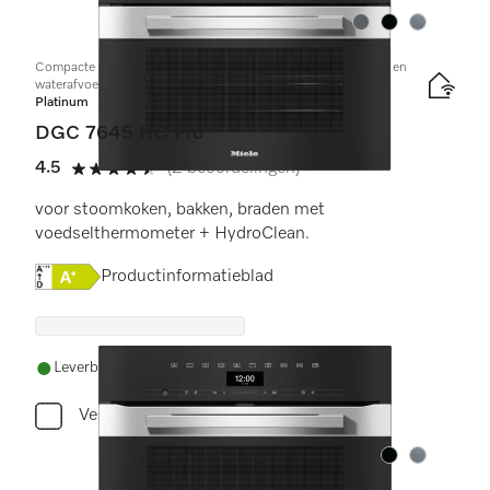
Kleur:
Kleur:
Kleur:
Compacte combi-stoomoven met aansluiting voor vers water en
waterafvoer
Platinum
DGC 7645 HC Pro
4.5
(2 beoordelingen)
4.5 sterren op 5
voor stoomkoken, bakken, braden met
voedselthermometer + HydroClean.
Online Label Flag, Energielabel
Productinformatieblad
Leverbaar uit voorraad met gratis levering
Vergelijken
Kleur:
Kleur: