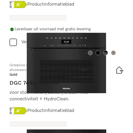
Online Label Flag, Energielabel
Productinformatieblad
Leverbaar uit voorraad met gratis levering
Vergelijken
Kleur:
Kleur:
Kleur:
Kleur:
Greeploze compacte combi-stoomoven met toe- en
afvoeraansluiting voor water
Gold
DGC 7445 HCX Pro
voor stoomkoken, bakken, braden met
connectiviteit + HydroClean.
Online Label Flag, Energielabel
Productinformatieblad