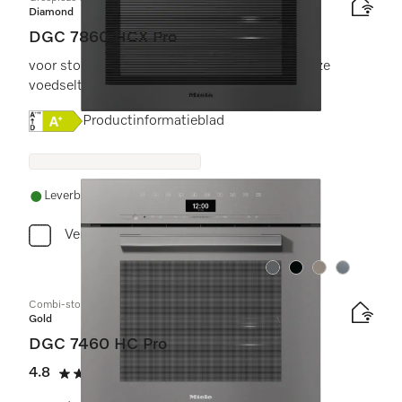
Diamond
DGC 7860 HCX Pro
voor stoomkoken, bakken, braden met draadloze
voedselthermometer + HydroClean.
Online Label Flag, Energielabel
Productinformatieblad
Leverbaar uit voorraad met gratis levering
Vergelijken
Kleur:
Kleur:
Kleur:
Kleur:
Combi-stoomoven
Gold
DGC 7460 HC Pro
4.8
(6 beoordelingen)
4.8 sterren op 5