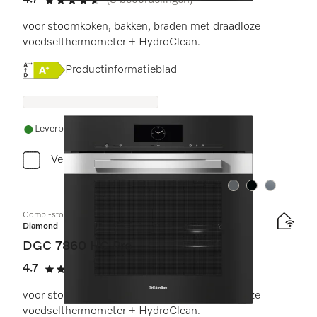
4.7
(3 beoordelingen)
4.7 sterren op 5
voor stoomkoken, bakken, braden met draadloze
voedselthermometer + HydroClean.
Online Label Flag, Energielabel
Productinformatieblad
Leverbaar uit voorraad met gratis levering
Vergelijken
Kleur:
Kleur:
Kleur:
Combi-stoomoven
Diamond
DGC 7860 HC Pro
4.7
(3 beoordelingen)
4.7 sterren op 5
voor stoomkoken, bakken, braden met draadloze
voedselthermometer + HydroClean.