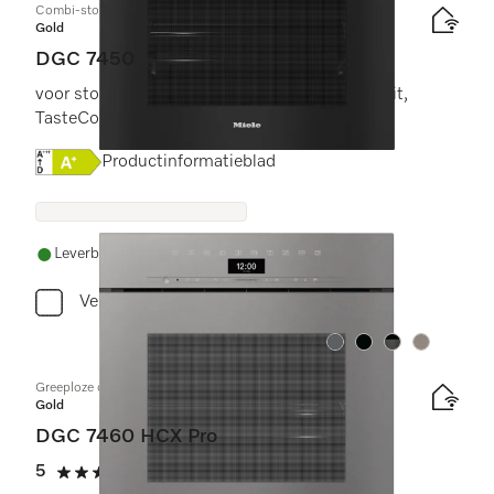
Combi-stoomoven
Gold
DGC 7450
voor stomen, bakken, braden met connectiviteit,
TasteControl en led-verlichting.
Online Label Flag, Energielabel
Productinformatieblad
Leverbaar uit voorraad met gratis levering
Vergelijken
Kleur:
Kleur:
Kleur:
Kleur:
Greeploze combi-stoomoven
Gold
DGC 7460 HCX Pro
5
(3 beoordelingen)
5 sterren op 5