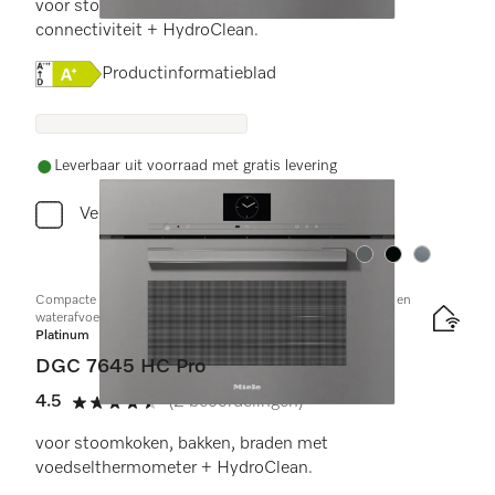
voor stoomkoken, bakken, braden met
connectiviteit + HydroClean.
Online Label Flag, Energielabel
Productinformatieblad
Leverbaar uit voorraad met gratis levering
Vergelijken
Kleur:
Kleur:
Kleur:
Compacte combi-stoomoven met aansluiting voor vers water en
waterafvoer
Platinum
DGC 7645 HC Pro
4.5
(2 beoordelingen)
4.5 sterren op 5
voor stoomkoken, bakken, braden met
voedselthermometer + HydroClean.