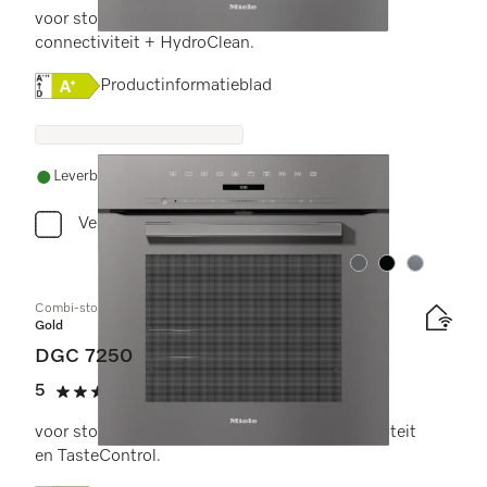
voor stoomkoken, bakken, braden met
connectiviteit + HydroClean.
Online Label Flag, Energielabel
Productinformatieblad
Leverbaar uit voorraad met gratis levering
Vergelijken
Kleur:
Kleur:
Kleur:
Combi-stoomoven
Gold
DGC 7250
5
(1 beoordeling)
5 sterren op 5
voor stomen, bakken en braden met connectiviteit
en TasteControl.