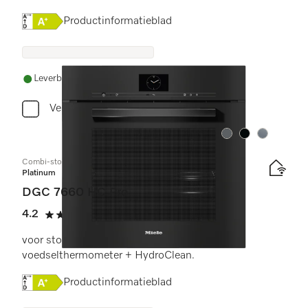
Online Label Flag, Energielabel
Productinformatieblad
Leverbaar uit voorraad met gratis levering
Vergelijken
Kleur:
Kleur:
Kleur:
Combi-stoomoven
Platinum
DGC 7660 HC Pro
4.2
(5 beoordelingen)
4.2 sterren op 5
voor stoomkoken, bakken, braden met
voedselthermometer + HydroClean.
Online Label Flag, Energielabel
Productinformatieblad