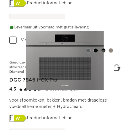
Online Label Flag, Energielabel
Productinformatieblad
Leverbaar uit voorraad met gratis levering
Vergelijken
Kleur:
Kleur:
Kleur:
Kleur:
Greeploze compacte combi-stoomoven met toe- en
afvoeraansluiting voor water
Diamond
DGC 7845 HCX Pro
4.5
(2 beoordelingen)
4.5 sterren op 5
voor stoomkoken, bakken, braden met draadloze
voedselthermometer + HydroClean.
Online Label Flag, Energielabel
Productinformatieblad