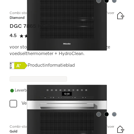
Kleur:
Kleur:
Kleur:
Combi-stoomoven met aansluiting voor vers water en waterafvoer
Diamond
DGC 7865 HC Pro
4.5
(4 beoordelingen)
4.5 sterren op 5
voor stoomkoken, bakken, braden met draadloze
voedselthermometer + HydroClean.
Online Label Flag, Energielabel
Productinformatieblad
Leverbaar uit voorraad met gratis levering
Vergelijken
Kleur:
Kleur:
Kleur:
Combi-stoomoven met aansluiting voor vers water en waterafvoer
Gold