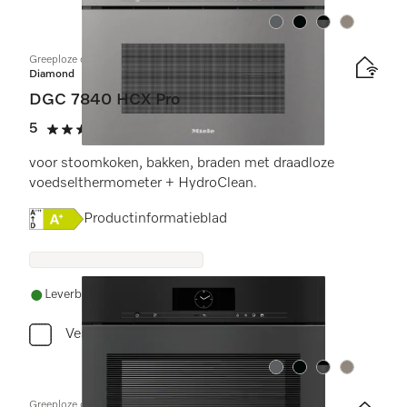
Kleur:
Kleur:
Kleur:
Kleur:
Greeploze compacte combi-stoomoven
Diamond
DGC 7840 HCX Pro
5
(3 beoordelingen)
5 sterren op 5
voor stoomkoken, bakken, braden met draadloze
voedselthermometer + HydroClean.
Online Label Flag, Energielabel
Productinformatieblad
Leverbaar uit voorraad met gratis levering
Vergelijken
Kleur:
Kleur:
Kleur:
Kleur:
Greeploze combi-stoomoven