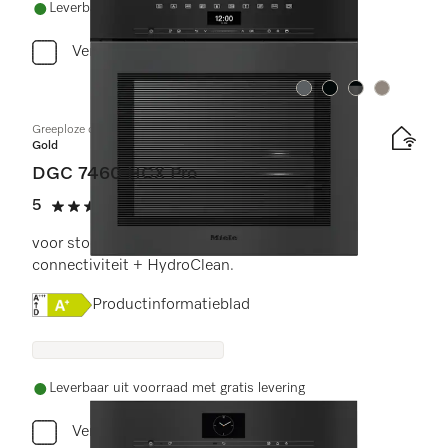
Leverbaar uit voorraad met gratis levering
Vergelijken
Kleur:
Kleur:
Kleur:
Kleur:
Greeploze combi-stoomoven
Gold
DGC 7460 HCX Pro
5
(3 beoordelingen)
5 sterren op 5
voor stoomkoken, bakken, braden met
connectiviteit + HydroClean.
Online Label Flag, Energielabel
Productinformatieblad
Leverbaar uit voorraad met gratis levering
Vergelijken