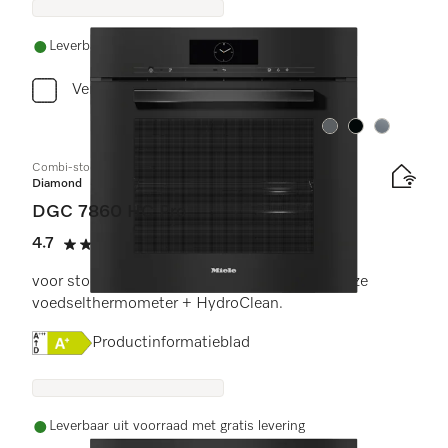
Leverbaar uit voorraad met gratis levering
Vergelijken
Kleur:
Kleur:
Kleur:
Combi-stoomoven
Diamond
DGC 7860 HC Pro
4.7
(3 beoordelingen)
4.7 sterren op 5
voor stoomkoken, bakken, braden met draadloze
voedselthermometer + HydroClean.
Online Label Flag, Energielabel
Productinformatieblad
Leverbaar uit voorraad met gratis levering