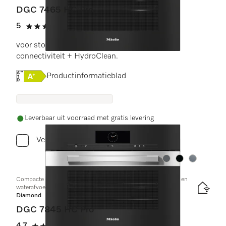
DGC 7465 HC Pro
5
(1 beoordeling)
5 sterren op 5
voor stoomkoken, bakken, braden met
connectiviteit + HydroClean.
Online Label Flag, Energielabel
Productinformatieblad
Leverbaar uit voorraad met gratis levering
Vergelijken
Kleur:
Kleur:
Kleur:
Compacte combi-stoomoven met aansluiting voor vers water en
waterafvoer
Diamond
DGC 7845 HC Pro