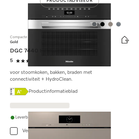
PRODUCTADVISEUR
Kleur:
Kleur:
Kleur:
Kleur:
Compacte combi-stoomoven
Gold
DGC 7440 HC Pro
5
(3 beoordelingen)
5 sterren op 5
voor stoomkoken, bakken, braden met
connectiviteit + HydroClean.
Online Label Flag, Energielabel
Productinformatieblad
Leverbaar uit voorraad met gratis levering
Vergelijken