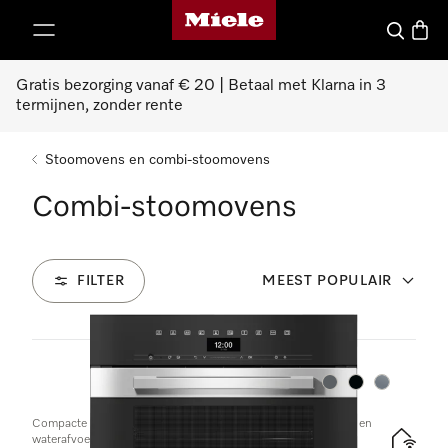
Homepage van Miele
ct naar inhoud
Wat zoek 
Winke
Gratis bezorging vanaf € 20 | Betaal met Klarna in 3
termijnen, zonder rente
Stoomovens en combi-stoomovens
Combi-stoomovens
FILTER
MEEST POPULAIR
77
Producten
Kleur:
Kleur:
Kleur:
Compacte combi-stoomoven met aansluiting voor vers water en
waterafvoer