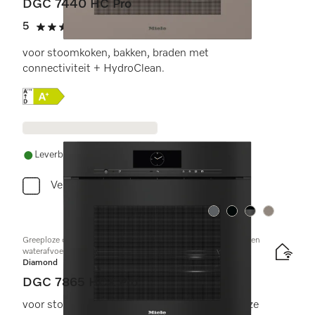
DGC 7440 HC Pro
5
(3 beoordelingen)
5 sterren op 5
voor stoomkoken, bakken, braden met
connectiviteit + HydroClean.
Online Label Flag, Energielabel
Leverbaar uit voorraad met gratis levering
Vergelijken
Kleur:
Kleur:
Kleur:
Kleur:
Greeploze combi-stoomoven met aansluiting voor vers water en
waterafvoer
Diamond
DGC 7865 HCX Pro
voor stoomkoken, bakken, braden met draadloze