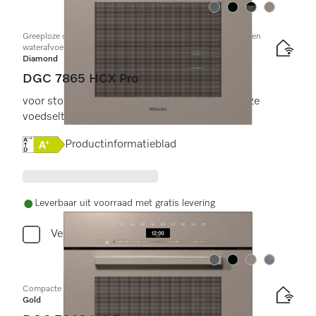
Kleur:
Kleur:
Kleur:
Kleur:
Greeploze combi-stoomoven met aansluiting voor vers water en
waterafvoer
Diamond
DGC 7865 HCX Pro
voor stoomkoken, bakken, braden met draadloze
voedselthermometer + HydroClean.
Online Label Flag, Energielabel
Productinformatieblad
Leverbaar uit voorraad met gratis levering
Vergelijken
Kleur:
Kleur:
Kleur:
Kleur:
Compacte combi-stoomoven
Gold