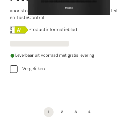
5 sterren op 5
voor stomen, bakken en braden met connectiviteit
en TasteControl.
Online Label Flag, Energielabel
Productinformatieblad
Leverbaar uit voorraad met gratis levering
Vergelijken
1
2
3
4