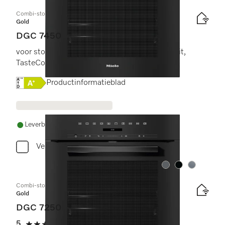
Combi-stoomoven
Gold
DGC 7450
voor stomen, bakken, braden met connectiviteit,
TasteControl en led-verlichting.
Online Label Flag, Energielabel
Productinformatieblad
Leverbaar uit voorraad met gratis levering
Vergelijken
Kleur:
Kleur:
Kleur:
Combi-stoomoven
Gold
DGC 7250
5
(1 beoordeling)