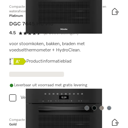
Compacte combi-stoomoven met aansluiting voor vers water en
waterafvoer
Platinum
DGC 7645 HC Pro
4.5
(2 beoordelingen)
4.5 sterren op 5
voor stoomkoken, bakken, braden met
voedselthermometer + HydroClean.
Online Label Flag, Energielabel
Productinformatieblad
Leverbaar uit voorraad met gratis levering
Vergelijken
Kleur:
Kleur:
Kleur:
Kleur:
Compacte combi-stoomoven
Gold