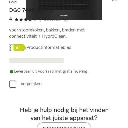
Gold
DGC 7445 HC Pro
4
(1 beoordeling)
4 sterren op 5
voor stoomkoken, bakken, braden met
connectiviteit + HydroClean.
Online Label Flag, Energielabel
Productinformatieblad
Leverbaar uit voorraad met gratis levering
Vergelijken
Heb je hulp nodig bij het vinden
van het juiste apparaat?