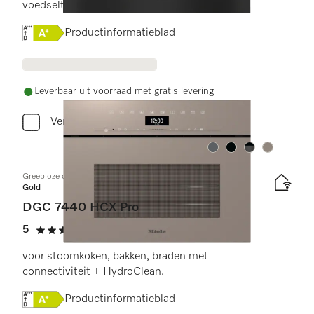
voedselthermometer + HydroClean.
Online Label Flag, Energielabel
Productinformatieblad
Leverbaar uit voorraad met gratis levering
Vergelijken
Kleur:
Kleur:
Kleur:
Kleur:
Greeploze compacte combi-stoomoven
Gold
DGC 7440 HCX Pro
5
(2 beoordelingen)
5 sterren op 5
voor stoomkoken, bakken, braden met
connectiviteit + HydroClean.
Online Label Flag, Energielabel
Productinformatieblad