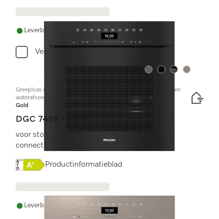
Leverbaar uit voorraad met gratis levering
Vergelijken
Kleur:
Kleur:
Kleur:
Kleur:
Greeploze combi-stoomoven met aansluiting voor vers water en
waterafvoer
Gold
DGC 7465 HCX Pro
voor stoomkoken, bakken, braden met
connectiviteit + HydroClean.
Online Label Flag, Energielabel
Productinformatieblad
Leverbaar uit voorraad met gratis levering