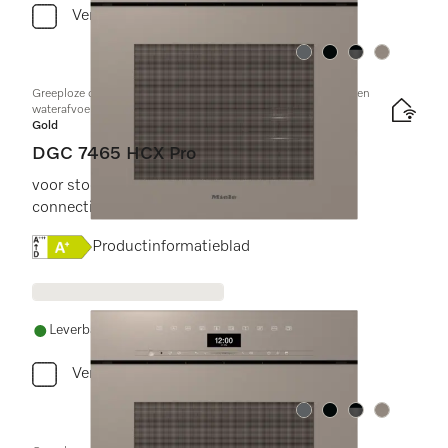
Vergelijken
Kleur:
Kleur:
Kleur:
Kleur:
Greeploze combi-stoomoven met aansluiting voor vers water en
waterafvoer
Gold
DGC 7465 HCX Pro
voor stoomkoken, bakken, braden met
connectiviteit + HydroClean.
Online Label Flag, Energielabel
Productinformatieblad
Leverbaar uit voorraad met gratis levering
Vergelijken
Kleur:
Kleur:
Kleur:
Kleur: