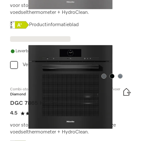
voor stoomkoken, bakken, braden met
voedselthermometer + HydroClean.
Online Label Flag, Energielabel
Productinformatieblad
Leverbaar uit voorraad met gratis levering
Vergelijken
Kleur:
Kleur:
Kleur:
Combi-stoomoven met aansluiting voor vers water en waterafvoer
Diamond
DGC 7865 HC Pro
4.5
(4 beoordelingen)
4.5 sterren op 5
voor stoomkoken, bakken, braden met draadloze
voedselthermometer + HydroClean.