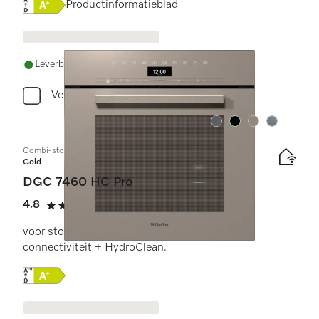
Online Label Flag, Energielabel
Productinformatieblad
Leverbaar uit voorraad met gratis levering
Vergelijken
Kleur:
Kleur:
Kleur:
Kleur:
Combi-stoomoven
Gold
DGC 7460 HC Pro
4.8
(6 beoordelingen)
4.8 sterren op 5
voor stoomkoken, bakken, braden met
connectiviteit + HydroClean.
Online Label Flag, Energielabel