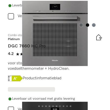
Leverbaar uit voorraad met gratis levering
Vergelijken
Kleur:
Kleur:
Kleur:
Combi-stoomoven
Platinum
DGC 7660 HC Pro
4.2
(5 beoordelingen)
4.2 sterren op 5
voor stoomkoken, bakken, braden met
voedselthermometer + HydroClean.
Online Label Flag, Energielabel
Productinformatieblad
Leverbaar uit voorraad met gratis levering
Vergelijken