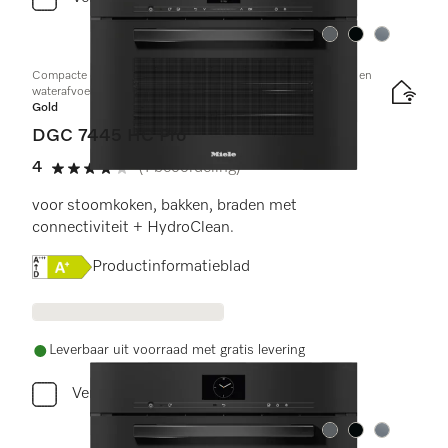
Kleur:
Kleur:
Kleur:
Compacte combi-stoomoven met aansluiting voor vers water en
waterafvoer
Gold
DGC 7445 HC Pro
4
(1 beoordeling)
4 sterren op 5
voor stoomkoken, bakken, braden met
connectiviteit + HydroClean.
Online Label Flag, Energielabel
Productinformatieblad
Leverbaar uit voorraad met gratis levering
Vergelijken
Kleur:
Kleur:
Kleur: