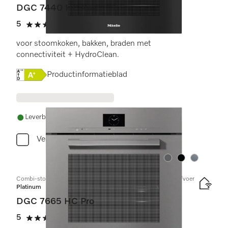
DGC 7440 HC Pro
5
(3 beoordelingen)
5 sterren op 5
voor stoomkoken, bakken, braden met
connectiviteit + HydroClean.
Online Label Flag, Energielabel
Productinformatieblad
Leverbaar uit voorraad met gratis levering
Vergelijken
Kleur:
Kleur:
Kleur:
Combi-stoomoven met aansluiting voor vers water en waterafvoer
Platinum
DGC 7665 HC Pro
5
(2 beoordelingen)
5 sterren op 5