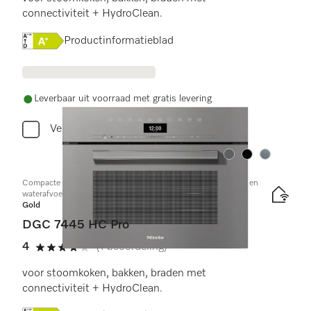
connectiviteit + HydroClean.
Online Label Flag, Energielabel
Productinformatieblad
Leverbaar uit voorraad met gratis levering
Vergelijken
Kleur:
Kleur:
Kleur:
Compacte combi-stoomoven met aansluiting voor vers water en
waterafvoer
Gold
DGC 7445 HC Pro
4
(1 beoordeling)
4 sterren op 5
voor stoomkoken, bakken, braden met
connectiviteit + HydroClean.