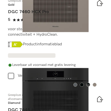
Greeploze combi-stoomoven
Gold
DGC 7460 HCX Pro
5
(3 beoordelingen)
5 sterren op 5
voor stoomkoken, bakken, braden met
connectiviteit + HydroClean.
Online Label Flag, Energielabel
Productinformatieblad
Leverbaar uit voorraad met gratis levering
Vergelijken
Kleur:
Kleur:
Kleur:
Kleur:
Greeploze compacte combi-stoomoven met toe- en
afvoeraansluiting voor water
Diamond
DGC 7845 HCX Pro