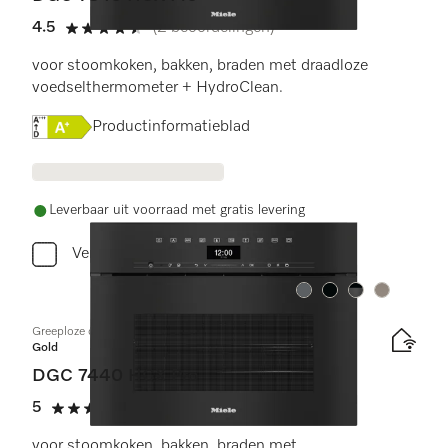
4.5
(2 beoordelingen)
4.5 sterren op 5
voor stoomkoken, bakken, braden met draadloze
voedselthermometer + HydroClean.
Online Label Flag, Energielabel
Productinformatieblad
Leverbaar uit voorraad met gratis levering
Vergelijken
Kleur:
Kleur:
Kleur:
Kleur:
Greeploze compacte combi-stoomoven
Gold
DGC 7440 HCX Pro
5
(2 beoordelingen)
5 sterren op 5
voor stoomkoken, bakken, braden met