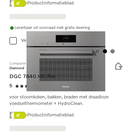
Online Label Flag, Energielabel
Productinformatieblad
Leverbaar uit voorraad met gratis levering
Vergelijken
Kleur:
Kleur:
Kleur:
Compacte combi-stoomoven
Diamond
DGC 7840 HC Pro
5
(1 beoordeling)
5 sterren op 5
voor stoomkoken, bakken, braden met draadloze
voedselthermometer + HydroClean.
Online Label Flag, Energielabel
Productinformatieblad