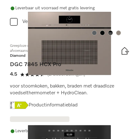
Leverbaar uit voorraad met gratis levering
Vergelijken
Kleur:
Kleur:
Kleur:
Kleur:
Greeploze compacte combi-stoomoven met toe- en
afvoeraansluiting voor water
Diamond
DGC 7845 HCX Pro
4.5
(2 beoordelingen)
4.5 sterren op 5
voor stoomkoken, bakken, braden met draadloze
voedselthermometer + HydroClean.
Online Label Flag, Energielabel
Productinformatieblad
Leverbaar uit voorraad met gratis levering