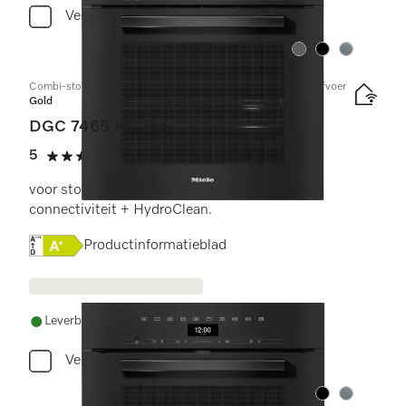
Vergelijken
Kleur:
Kleur:
Kleur:
Combi-stoomoven met aansluiting voor vers water en waterafvoer
Gold
DGC 7465 HC Pro
5
(1 beoordeling)
5 sterren op 5
voor stoomkoken, bakken, braden met
connectiviteit + HydroClean.
Online Label Flag, Energielabel
Productinformatieblad
Leverbaar uit voorraad met gratis levering
Vergelijken
Kleur:
Kleur: