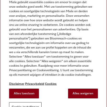
Miele gebruikt essentiële cookies om ervoor te zorgen dat
onze website goed werkt. Met uw toestemming gebruiken we
cookies en soortgelijke technologieën van Miele en derden
voor analyse, marketing en personalisatie. Deze verzamelen
Miele op Instagram
Miele op Facebook
Miele op Youtube
informatie over hoe onze website wordt gebruikt en helpen
ons uw online ervaring te verbeteren. De cookies worden ook
gebruikt voor het personaliseren van advertenties. Op basis
van een afzonderlijke toestemming („Volledige
personalisatie“) gebruiken we Bloomreach-cookies en
soortgelijke technologieën om informatie over uw gedrag te
verzamelen, die we aan uw profiel koppelen om de inhoud die
Disclaimer
we u via verschillende kanalen tonen op maat te maken.
Selecteer "Alles toestaan" om toestemming te geven voor
Algemene voorwaarden en informatie
alle cookies. Selecteer "Alles weigeren" om alleen essentiële
Privacybeleid
cookies te gebruiken. Raadpleeg voor meer informatie onze
Gebruiksvoorwaarden
Privacyverklaring en Cookieverklaring. U kunt uw toestemming
op elk moment wijzigen of intrekken in de cookie-instellingen.
Toegankelijkheidsverklaring
Digital Services Act
Disclaimer
Privacybeleid
Cookies
Herroepingsformulier
Alles toestaan
Alles weigeren
Cookie-instellingen