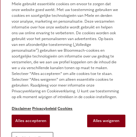
Miele gebruikt essentiële cookies om ervoor te zorgen dat
onze website goed werkt. Met uw toestemming gebruiken we
Miele op Instagram
Miele op Facebook
Miele op Youtube
cookies en soortgelijke technologieën van Miele en derden
voor analyse, marketing en personalisatie. Deze verzamelen
informatie over hoe onze website wordt gebruikt en helpen
ons uw online ervaring te verbeteren. De cookies worden ook
gebruikt voor het personaliseren van advertenties. Op basis
van een afzonderlijke toestemming („Volledige
personalisatie”) gebruiken we Bloomreach-cookies en
soortgelijke technologieën om informatie over uw gedrag te
verzamelen, die we aan uw profiel koppelen om de inhoud die
Disclaimer
we u via verschillende kanalen tonen op maat te maken.
Selecteer "Alles accepteren" om alle cookies toe te staan.
Algemene voorwaarden en informatie
Selecteer "Alles weigeren" om alleen essentiële cookies te
Privacybeleid
gebruiken. Raadpleeg voor meer informatie onze
Privacyverklaring en Cookieverklaring. U kunt uw toestemming
Gebruiksvoorwaarden
op elk moment wijzigen of intrekken in de cookie-instellingen.
Toegankelijkheidsverklaring
Digital Services Act
Disclaimer
Privacybeleid
Cookies
Herroepingsformulier
Alles accepteren
Alles weigeren
Cookie-instellingen