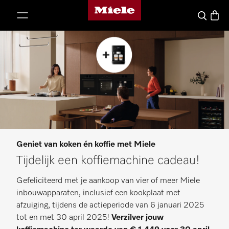
Homepage van Miele
ct naar inhoud
Winke
Wat zoek j
Geniet van koken én koffie met Miele
Tijdelijk een koffiemachine cadeau!
Gefeliciteerd met je aankoop van vier of meer Miele
inbouwapparaten, inclusief een kookplaat met
afzuiging, tijdens de actieperiode van 6 januari 2025
tot en met 30 april 2025!
Verzilver jouw