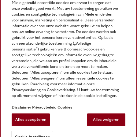
Miele gebruikt essentiële cookies om ervoor te zorgen dat
onze website goed werkt. Met uw toestemming gebruiken we
cookies en soortgelijke technologieën van Miele en derden
voor analyse, marketing en personalisatie. Deze verzamelen
Miele op Instagram
Miele op Facebook
Miele op Youtube
informatie over hoe onze website wordt gebruikt en helpen
ons uw online ervaring te verbeteren. De cookies worden ook
gebruikt voor het personaliseren van advertenties. Op basis
van een afzonderlijke toestemming („Volledige
personalisatie”) gebruiken we Bloomreach-cookies en
soortgelijke technologieën om informatie over uw gedrag te
verzamelen, die we aan uw profiel koppelen om de inhoud die
Disclaimer
we u via verschillende kanalen tonen op maat te maken.
Selecteer "Alles accepteren" om alle cookies toe te staan.
Algemene voorwaarden en informatie
Selecteer "Alles weigeren" om alleen essentiële cookies te
Privacybeleid
gebruiken. Raadpleeg voor meer informatie onze
Gebruiksvoorwaarden
Privacyverklaring en Cookieverklaring. U kunt uw toestemming
op elk moment wijzigen of intrekken in de cookie-instellingen.
Toegankelijkheidsverklaring
Digital Services Act
Disclaimer
Privacybeleid
Cookies
Herroepingsformulier
Alles accepteren
Alles weigeren
Cookie-instellingen