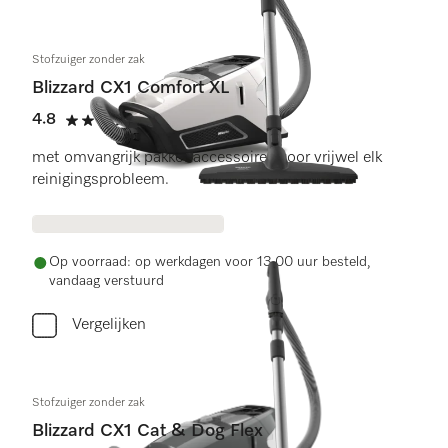
Stofzuiger zonder zak
Blizzard CX1 Comfort XL
4.8
(17 beoordelingen)
4.8 sterren op 5
met omvangrijk pakket accessoires voor vrijwel elk
reinigingsprobleem.
Op voorraad: op werkdagen voor 13.00 uur besteld,
vandaag verstuurd
Vergelijken
Stofzuiger zonder zak
Blizzard CX1 Cat & Dog Flex