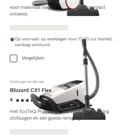
voor maximaal zuigvermogen in een compact
ontwerp.
Op voorraad: op werkdagen voor 13.00 uur besteld,
vandaag verstuurd
Vergelijken
Stofzuiger zonder zak
Blizzard CX1 Flex
4
(1 beoordeling)
4 sterren op 5
met EcoTeQ Plus-zuigmond voor energiezuinig
stofzuigen en een goede reiniging.