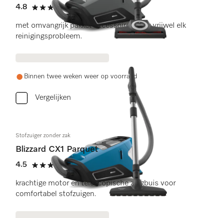
4.8
(52 beoordelingen)
4.8 sterren op 5
met omvangrijk pakket accessoires voor vrijwel elk
reinigingsprobleem.
Binnen twee weken weer op voorraad
Vergelijken
Stofzuiger zonder zak
Blizzard CX1 Parquet
4.5
(2 beoordelingen)
4.5 sterren op 5
krachtige motor en telescopische zuigbuis voor
comfortabel stofzuigen.