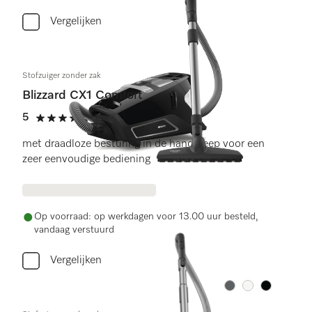
Vergelijken
Stofzuiger zonder zak
Blizzard CX1 Comfort
5
(9 beoordelingen)
5 sterren op 5
met draadloze besturing in de handgreep voor een
zeer eenvoudige bediening
Op voorraad: op werkdagen voor 13.00 uur besteld,
vandaag verstuurd
Vergelijken
Kleur:
Kleur:
Kleur: