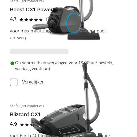
Stofzuiger zonder zak
Boost CX1 PowerLine
4.7
(77 beoordelingen)
4.7 sterren op 5
voor maximaal zuigvermogen in een compact
ontwerp.
Op voorraad: op werkdagen voor 13.00 uur besteld,
vandaag verstuurd
Vergelijken
Stofzuiger zonder zak
Blizzard CX1
4.9
(23 beoordelingen)
4.9 sterren op 5
met EcoTeQ Plus-zuigmond voor energiezuinig