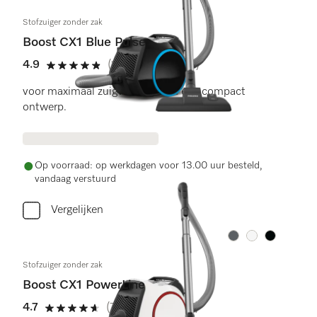
Stofzuiger zonder zak
Boost CX1 Blue Pulse
4.9
(13 beoordelingen)
4.9 sterren op 5
voor maximaal zuigvermogen in een compact
ontwerp.
Op voorraad: op werkdagen voor 13.00 uur besteld,
vandaag verstuurd
Vergelijken
Kleur:
Kleur:
Kleur:
Stofzuiger zonder zak
Boost CX1 PowerLine
4.7
(77 beoordelingen)
4.7 sterren op 5