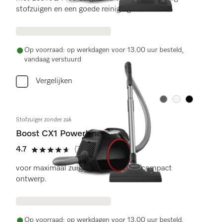
stofzuigen en een goede reiniging.
Op voorraad: op werkdagen voor 13.00 uur besteld,
vandaag verstuurd
Vergelijken
Kleur:
Kleur:
Kleur:
Stofzuiger zonder zak
Boost CX1 PowerLine
4.7
(77 beoordelingen)
4.7 sterren op 5
voor maximaal zuigvermogen in een compact
ontwerp.
Op voorraad: op werkdagen voor 13.00 uur besteld,