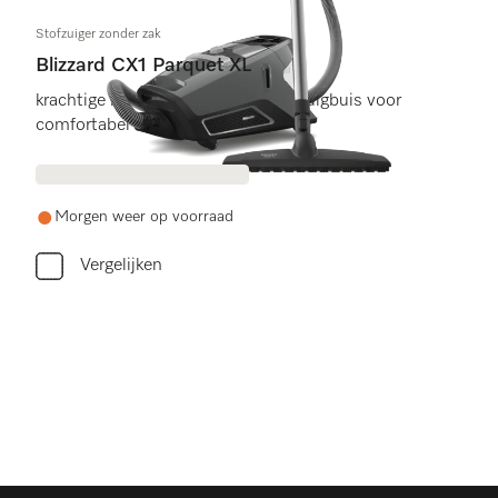
Stofzuiger zonder zak
Blizzard CX1 Parquet XL
krachtige motor en telescopische zuigbuis voor
comfortabel stofzuigen.
Morgen weer op voorraad
Vergelijken