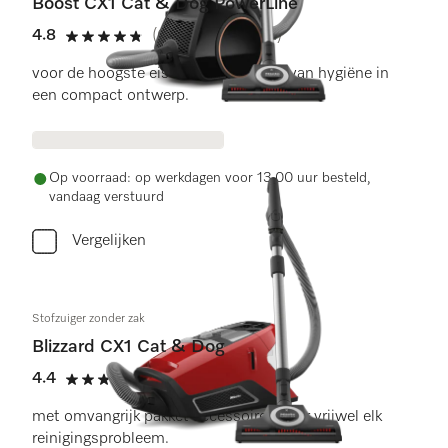
Boost CX1 Cat & Dog PowerLine
4.8
(61 beoordelingen)
4.8 sterren op 5
voor de hoogste eisen op het gebied van hygiëne in
een compact ontwerp.
Op voorraad: op werkdagen voor 13.00 uur besteld,
vandaag verstuurd
Vergelijken
Stofzuiger zonder zak
Blizzard CX1 Cat & Dog
4.4
(10 beoordelingen)
4.4 sterren op 5
met omvangrijk pakket accessoires voor vrijwel elk
reinigingsprobleem.