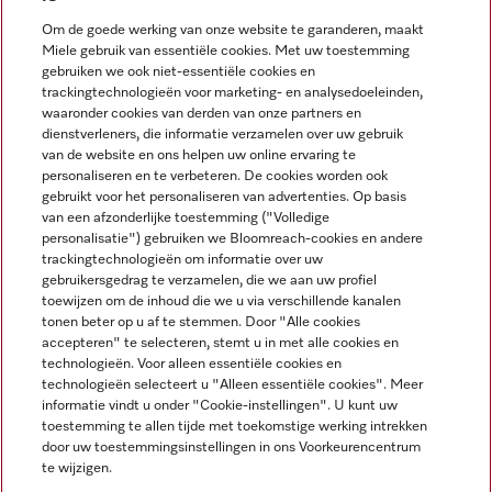
Nieuwsbrief
Om de goede werking van onze website te garanderen, maakt
Miele gebruik van essentiële cookies. Met uw toestemming
gebruiken we ook niet-essentiële cookies en
trackingtechnologieën voor marketing- en analysedoeleinden,
waaronder cookies van derden van onze partners en
dienstverleners, die informatie verzamelen over uw gebruik
van de website en ons helpen uw online ervaring te
personaliseren en te verbeteren. De cookies worden ook
gebruikt voor het personaliseren van advertenties. Op basis
Miele op Instagram
Miele op Facebook
Miele op Youtube
van een afzonderlijke toestemming ("Volledige
personalisatie") gebruiken we Bloomreach-cookies en andere
trackingtechnologieën om informatie over uw
gebruikersgedrag te verzamelen, die we aan uw profiel
toewijzen om de inhoud die we u via verschillende kanalen
tonen beter op u af te stemmen. Door "Alle cookies
accepteren" te selecteren, stemt u in met alle cookies en
Disclaimer
technologieën. Voor alleen essentiële cookies en
technologieën selecteert u "Alleen essentiële cookies". Meer
Algemene voorwaarden en informatie
informatie vindt u onder "Cookie-instellingen". U kunt uw
Privacybeleid
toestemming te allen tijde met toekomstige werking intrekken
Gebruiksvoorwaarden
door uw toestemmingsinstellingen in ons Voorkeurencentrum
te wijzigen.
Toegankelijkheidsverklaring