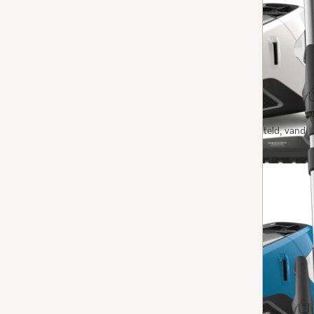
Stofzuiger zonder zak
Blizzard CX1 Comfort XL
4.8
(17 beoordelingen)
4.8 sterren op 5
met omvangrijk pakket accessoires voor vrijwel elk rei
Op voorraad: op werkdagen voor 13.00 uur besteld, vanda
Vergelijken
Stofzuiger zonder zak
Blizzard CX1 Parquet
4.5
(2 beoordelingen)
4.5 sterren op 5
krachtige motor en telescopische zuigbuis voor comfor