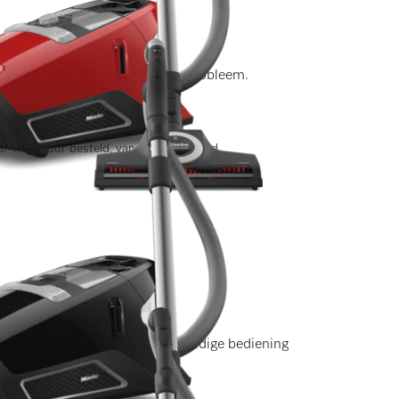
ingen)
res voor vrijwel elk reinigingsprobleem.
r 13.00 uur besteld, vandaag verstuurd
en)
 handgreep voor een zeer eenvoudige bediening