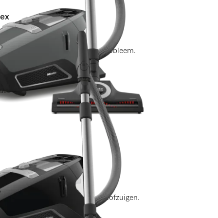
lex
ingen)
res voor vrijwel elk reinigingsprobleem.
raad
ngen)
che zuigbuis voor comfortabel stofzuigen.