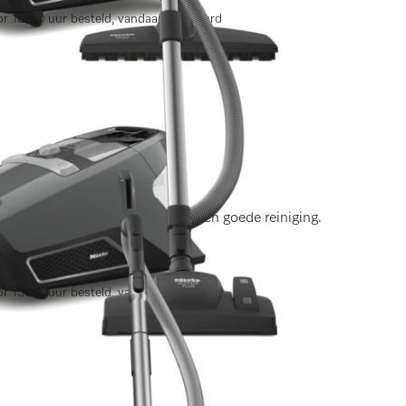
r 13.00 uur besteld, vandaag verstuurd
ingen)
 energiezuinig stofzuigen en een goede reiniging.
r 13.00 uur besteld, vandaag verstuurd