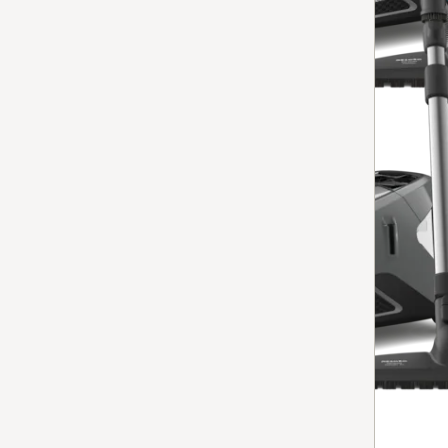
Binnen een week weer op voorraad
Vergelijken
Stofzuiger zonder zak
Blizzard CX1 Parquet XL
krachtige motor en telescopische zuigbuis voor comfor
Binnen een week weer op voorraad
Vergelijken