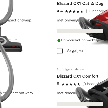
Blizzard CX1 Cat & Dog
4.4
(10 beoordel
4.4 sterren op 5
en compact ontwerp.
met omvangrijk pakket accessoi
ag verstuurd
Op voorraad: op werkdagen voo
Vergelijken
Stofzuiger zonder zak
Blizzard CX1 Comfort
5
(9 beoordeling
5 sterren op 5
en compact ontwerp.
met draadloze besturing in de