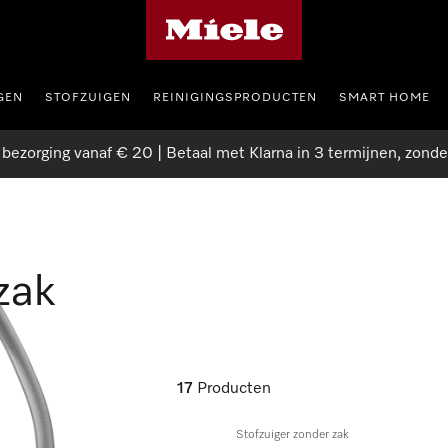
Homepage van Miele
GEN
STOFZUIGEN
REINIGINGSPRODUCTEN
SMART HOME
 bezorging vanaf € 20 | Betaal met Klarna in 3 termijnen, zonde
zak
17
Producten
Stofzuiger zonder zak