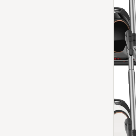
Boost CX1 Cat & Dog PowerLine
4.8
(61 beoordelingen)
4.8 sterren op 5
voor de hoogste eisen op het gebied van hygiëne in e
Op voorraad: op werkdagen voor 13.00 uur besteld, vanda
Vergelijken
Stofzuiger zonder zak
Boost CX1 Parquet PowerLine
4.8
(11 beoordelingen)
4.8 sterren op 5
voor het beste onderhoud van kwetsbare bodems in e