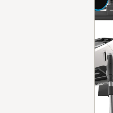
Op voorraad: op werkdagen voor 13.00 uur besteld, vanda
Vergelijken
Stofzuiger zonder zak
Blizzard CX1 Flex
4
(1 beoordeling)
4 sterren op 5
met EcoTeQ Plus-zuigmond voor energiezuinig stofzuig
Op voorraad: op werkdagen voor 13.00 uur besteld, vanda
Vergelijken