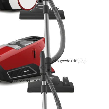
r 13.00 uur besteld, vandaag verstuurd
ngen)
 energiezuinig stofzuigen en een goede reiniging.
r 13.00 uur besteld, vandaag verstuurd