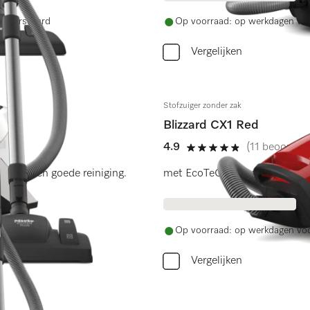
ag verstuurd
Op voorraad: op werkdagen voo
Vergelijken
Stofzuiger zonder zak
Blizzard CX1 Red
4.9
(11 beoordeli
4.9 sterren op 5
en en een goede reiniging.
met EcoTeQ Plus-zuigmond voor
ag verstuurd
Op voorraad: op werkdagen voo
Vergelijken