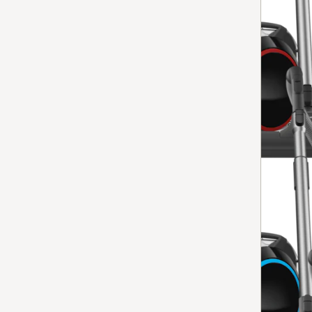
Boost CX1 PowerLine
4.7
(77 beoordelingen)
4.7 sterren op 5
voor maximaal zuigvermogen in een compact ontwerp
Op voorraad: op werkdagen voor 13.00 uur besteld, vanda
Vergelijken
Stofzuiger zonder zak
Boost CX1 Blue Pulse
4.9
(13 beoordelingen)
4.9 sterren op 5
voor maximaal zuigvermogen in een compact ontwerp