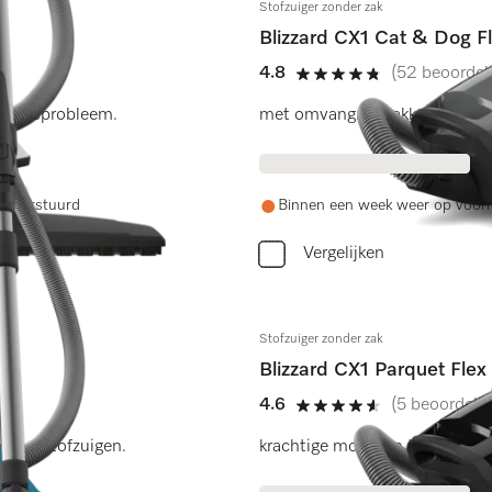
Stofzuiger zonder zak
Blizzard CX1 Cat & Dog F
4.8
(52 beoordel
4.8 sterren op 5
nigingsprobleem.
met omvangrijk pakket accessoi
ag verstuurd
Binnen een week weer op voor
Vergelijken
Stofzuiger zonder zak
Blizzard CX1 Parquet Flex
4.6
(5 beoordeli
4.6 sterren op 5
tabel stofzuigen.
krachtige motor en telescopis