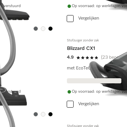
ag verstuurd
Op voorraad: op werkdagen voo
Vergelijken
Kleur:
Kleur:
Kleur:
Stofzuiger zonder zak
Blizzard CX1
4.9
(23 beoordel
4.9 sterren op 5
.
met EcoTeQ Plus-zuigmond voor
ag verstuurd
Op voorraad: op werkdagen voo
Vergelijken
Kleur:
Kleur:
Kleur:
Stofzuiger zonder zak