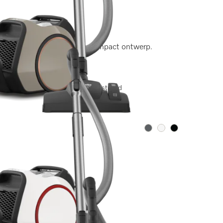
en)
 gebied van hygiëne in een compact ontwerp.
r 13.00 uur besteld, vandaag verstuurd
Kleur:
Kleur:
Kleur:
ingen)
in een compact ontwerp.