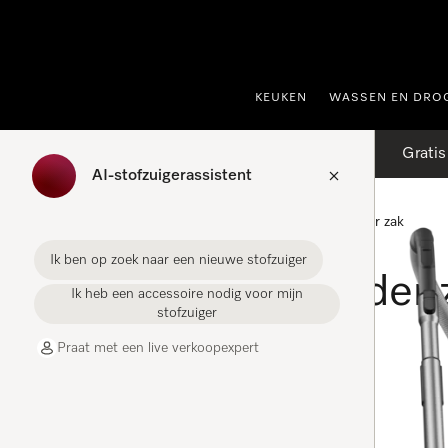
ct naar inhoud
KEUKEN
WASSEN EN DRO
Gratis
AI-stofzuigerassistent
Homepage
Stofzuigers
Stofzuigers zonder zak
Ik ben op zoek naar een nieuwe stofzuiger
Stofzuigers zonder 
Ik heb een accessoire nodig voor mijn
stofzuiger
Praat met een live verkoopexpert
FILTER
Stofzuiger zonder zak