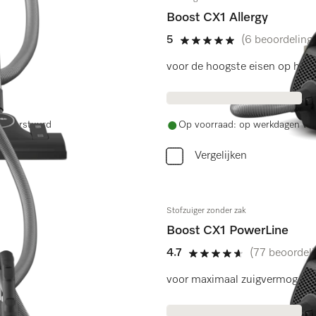
Boost CX1 Allergy
5
(6 beoordeling
5 sterren op 5
.
voor de hoogste eisen op het
ag verstuurd
Op voorraad: op werkdagen voo
Vergelijken
Stofzuiger zonder zak
Boost CX1 PowerLine
4.7
(77 beoordel
4.7 sterren op 5
.
voor maximaal zuigvermogen 