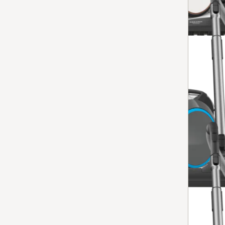
Op voorraad: op werkdagen voor 13.00 uur besteld, vanda
Vergelijken
Stofzuiger zonder zak
Boost CX1 PowerLine
4.7
(77 beoordelingen)
4.7 sterren op 5
voor maximaal zuigvermogen in een compact ontwerp
Op voorraad: op werkdagen voor 13.00 uur besteld, vanda
Vergelijken
Stofzuiger zonder zak